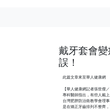
戴牙套會變
誤！
此篇文章來至華人健康網
【華人健康網記者張世傑／
專科醫師指出，有些人戴上
台灣肥胖防治衛教學會理事
是在矯正牙齒排列不整齊，