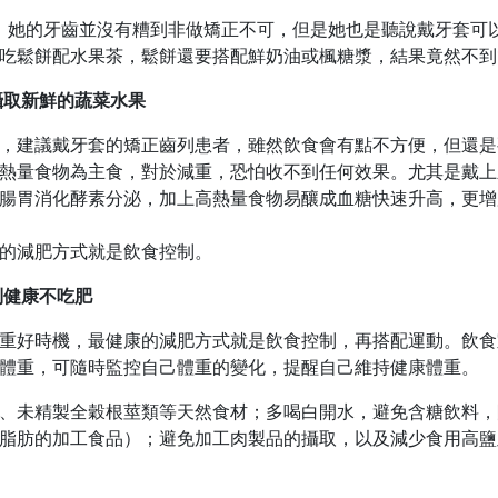
姐，她的牙齒並沒有糟到非做矯正不可，但是她也是聽說戴牙套可
吃鬆餅配水果茶，鬆餅還要搭配鮮奶油或楓糖漿，結果竟然不到
攝取新鮮的蔬菜水果
，建議戴牙套的矯正齒列患者，雖然飲食會有點不方便，但還是
熱量食物為主食，對於減重，恐怕收不到任何效果。尤其是戴上
腸胃消化酵素分泌，加上高熱量食物易釀成血糖快速升高，更增
的減肥方式就是飲食控制。
制健康不吃肥
重好時機，最健康的減肥方式就是飲食控制，再搭配運動。飲食
體重，可隨時監控自己體重的變化，提醒自己維持健康體重。
、未精製全穀根莖類等天然食材；多喝白開水，避免含糖飲料，
脂肪的加工食品）；避免加工肉製品的攝取，以及減少食用高鹽