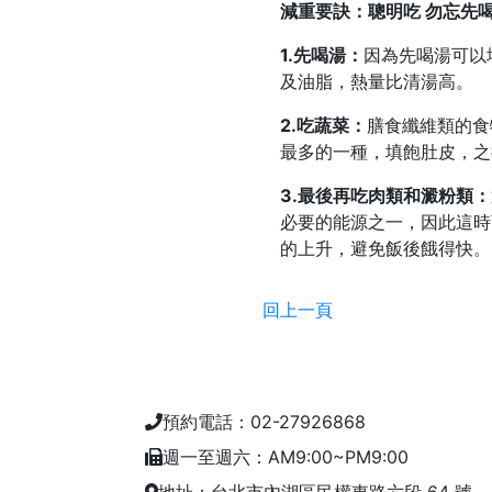
減重要訣：聰明吃 勿忘先
1.先喝湯：
因為先喝湯可以
及油脂，熱量比清湯高。
2.吃蔬菜：
膳食纖維類的食
最多的一種，填飽肚皮，之
3.最後再吃肉類和澱粉類：
必要的能源之一，因此這時
的上升，避免飯後餓得快。
回上一頁
預約電話：02-27926868
週一至週六：AM9:00~PM9:00