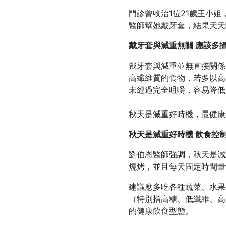
門診曾收治1位21歲王小
醫師幫她戴牙套，結果天天
戴牙套與減重無關 應該多
戴牙套與減重並無直接關係
高纖維質的食物，若多以高
未經過完全咀嚼，容易降低
秋天是減重好時機，最健康
秋天是減重好時機 飲食控
劉伯恩醫師強調，秋天是減
燒烤，並且每天固定時間量
建議應多吃各種蔬菜、水果
（特別指高糖、低纖維、高
的健康飲食型態。