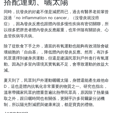
搭配運動、曬太陽
同時，抗發炎的好處不僅是減肥而已，過去有醫界老前輩曾
說過「no inflammation no cancer」（沒發炎就沒癌
症），因為發炎反應也跟體內很多慢性疾病有密切關聯，所
以很多肥胖患者體內發炎反應嚴重，也常伴隨有關節炎、心
血管疾病等共病。
除了從飲食下手之外，適當的有氧運動也能夠有效清除會破
壞細胞的「自由基」，降低體內的發炎反應。然而，有許多
民眾選擇到健身房運動，但還是建議民眾到戶外進行有氧運
動。因為許多室內環境其實氧氣不足，會導致運動的效益大
減。
夏天到了，民眾到戶外運動曬曬太陽，身體還能產生維他命
D，這也是體內抗氧化非常重要的物質之一。研究也指出，
溫寒帶國家民眾的體重普遍比熱帶民眾高，原因除了熱量攝
取之外，跟日曬時間也有關係，更關乎許多荷爾蒙分泌機
制，所以陽光對減肥與健康來說，都是寶貴的禮物。