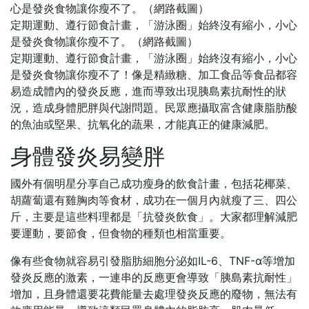
定期運動、遵行節食計畫，「游泳圈」始終沒有縮小，小心
是發炎食物讓你瘦不了。（網路截圖）
定期運動、遵行節食計畫，「游泳圈」始終沒有縮小，小心
是發炎食物讓你瘦不了！像是精緻糖、加工食品等食品都容
易造成體內的發炎反應，進而導致出現胰島素抗耐性的狀
況，造成身體肥胖與代謝問題。民眾應攝取富含健康脂肪酸
的魚油或堅果、抗氧化的蔬果，才能真正的健康減肥。
身體發炎易變胖
國外有個明星分享自己成功瘦身的飲食計畫，包括花椰菜、
胡蘿蔔還有雞胸肉等食材，成功在一個月內就瘦了三、四公
斤，主要是這些料理都是「抗發炎飲食」。大家都理解減肥
要運動，要節食，但食物的種類也相當重要。
像有些食物就容易引發脂肪細胞分泌如IL-6、TNF-α等增加
發炎反應的激素，一連串的反應更會導致「胰島素抗耐性」
增加，且身體還要花費能量去處理發炎反應的廢物，無法有