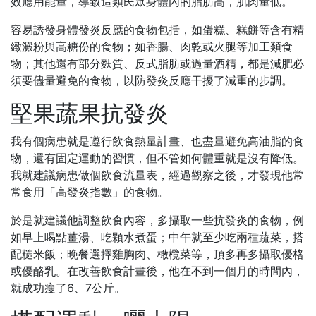
效應用能量，導致這類民眾身體內的脂肪高，肌肉量低。
容易誘發身體發炎反應的食物包括，如蛋糕、糕餅等含有精
緻澱粉與高糖份的食物；如香腸、肉乾或火腿等加工類食
物；其他還有部分麩質、反式脂肪或過量酒精，都是減肥必
須要儘量避免的食物，以防發炎反應干擾了減重的步調。
堅果蔬果抗發炎
我有個病患就是遵行飲食熱量計畫、也盡量避免高油脂的食
物，還有固定運動的習慣，但不管如何體重就是沒有降低。
我就建議病患做個飲食流量表，經過觀察之後，才發現他常
常食用「高發炎指數」的食物。
於是就建議他調整飲食內容，多攝取一些抗發炎的食物，例
如早上喝點薑湯、吃顆水煮蛋；中午就至少吃兩種蔬菜，搭
配糙米飯；晚餐選擇雞胸肉、橄欖菜等，頂多再多攝取優格
或優酪乳。在改善飲食計畫後，他在不到一個月的時間內，
就成功瘦了6、7公斤。